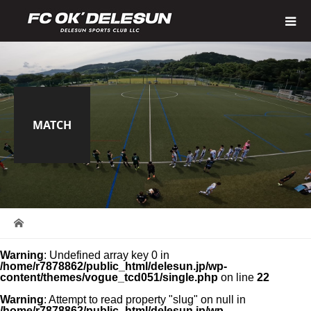
MATCH
Warning
: Undefined array key 0 in
/home/r7878862/public_html/delesun.jp/wp-
content/themes/vogue_tcd051/single.php
on line
22
Warning
: Attempt to read property "slug" on null in
/home/r7878862/public_html/delesun.jp/wp-