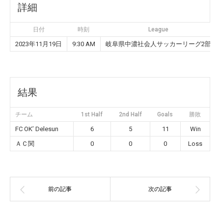
詳細
日付
時刻
League
2023年11月19日
9:30 AM
岐阜県中濃社会人サッカーリーグ2部
結果
チーム
1st Half
2nd Half
Goals
勝敗
FC OK’ Delesun
6
5
11
Win
ＡＣ関
0
0
0
Loss