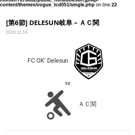
content/themes/vogue_tcd051/single.php
on line
22
[第6節] DELESUN岐阜 – ＡＣ関
2023.11.19
FC OK’ Delesun
vs
ＡＣ関