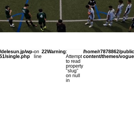
/delesun.jp/wp-
on
22
Warning
:
/home/r7878862/public
51/single.php
line
Attempt
content/themes/vogue
to read
property
"slug"
on null
in