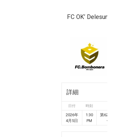
FC OK’ Delesun
FC Bomb
詳細
日付
時刻
League
2026年
1:30
第62回全国社会人サ
4月5日
PM
ッカー選手権