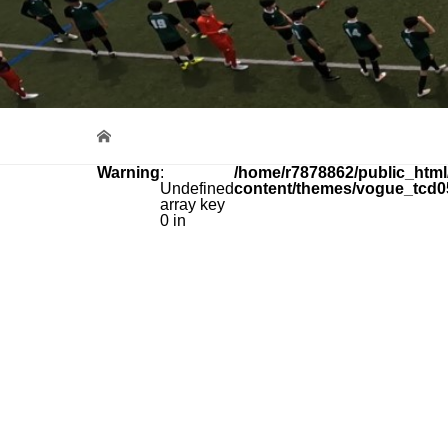
Warning
:
/home/r7878862/public_html
Undefined
content/themes/vogue_tcd0
array key
0 in