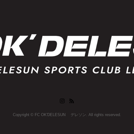
Copyright © FC OK'DELESUN デレソン. All rights reserved.