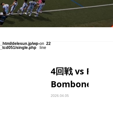
_html/delesun.jp/wp-
on
22
_tcd051/single.php
line
4回戦 vs FC
Bombonera
2026.04.05