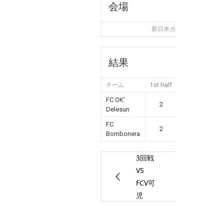
会場
新日本ガス球技メドウ
結果
チーム
1st Half
2nd Half
Go
FC OK’
2
0
Delesun
FC
2
2
Bombonera
3回戦
3位決
VS
戦 vs
FCV可
FC岐阜
児
secon